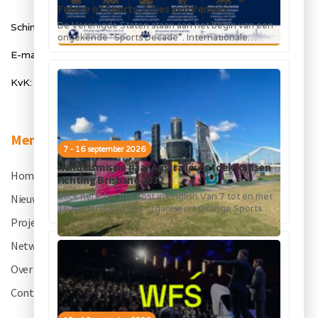
Future of Sports, Cities and Venues
De Verenigde Staten staan aan het begin van een
Schimmelt 40, 5611 ZX Eindhoven
ongekende “Sports Decade”. Internationale
topsportevenementen en grote investeringen in
E-mail: info@orangesportsforum.com
stadions, infrastructuur...
KvK: 50334905
Menu
7 - 16 september 2026
Handelsmissie naar Australië: ontdek kansen
Home
.
richting Brisbane 2032
Click here for the post in English Van 7 tot en met
Nieuws
.
16 september 2026 organiseert Orange Sports
Forum in...
Projecten
.
Netwerk
.
Over OSF
.
Contact
.