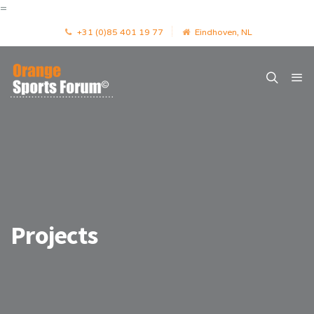
=
+31 (0)85 401 19 77
Eindhoven, NL
Projects