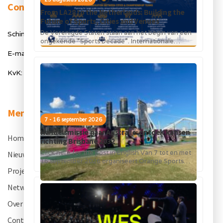
Contact
From LA28 to the Netherlands: Building the
Future of Sports, Cities and Venues
De Verenigde Staten staan aan het begin van een
Schimmelt 40, 5611 ZX Eindhoven
ongekende “Sports Decade”. Internationale
topsportevenementen en grote investeringen in
E-mail: info@orangesportsforum.com
stadions, infrastructuur...
KvK: 50334905
Menu
7 - 16 september 2026
Handelsmissie naar Australië: ontdek kansen
Home
.
richting Brisbane 2032
Click here for the post in English Van 7 tot en met
Nieuws
.
16 september 2026 organiseert Orange Sports
Forum in...
Projecten
.
Netwerk
.
Over OSF
.
Contact
.