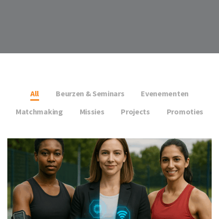
All
Beurzen & Seminars
Evenementen
Matchmaking
Missies
Projects
Promoties