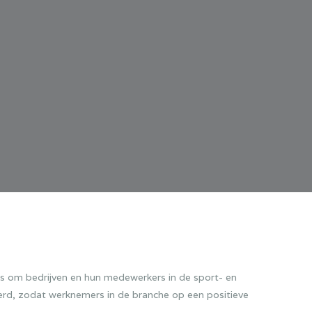
 om bedrijven en hun medewerkers in de sport- en
erd, zodat werknemers in de branche op een positieve