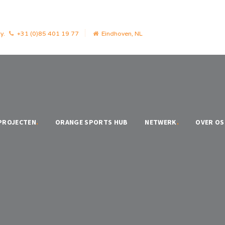
y.
+31 (0)85 401 19 77
Eindhoven, NL
PROJECTEN
.
ORANGE SPORTS HUB
NETWERK
.
OVER OS