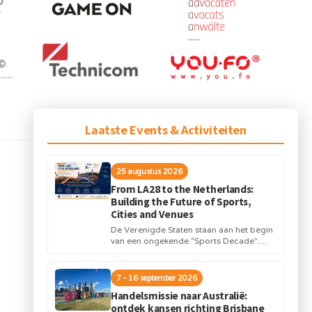
Laatste Events & Activiteiten
VOLGEND BERICHT
25 augustus 2026
We-Bike! project
From LA28 to the Netherlands:
Building the Future of Sports,
Cities and Venues
De Verenigde Staten staan aan het begin
van een ongekende “Sports Decade”.
Internationale topsportevenementen en
grote investeringen in stadions,
infrastructuur...
7 - 16 september 2026
Handelsmissie naar Australië:
ontdek kansen richting Brisbane