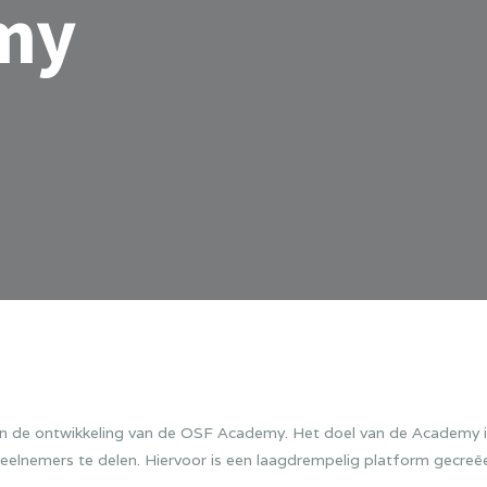
my
de ontwikkeling van de OSF Academy. Het doel van de Academy is
elnemers te delen. Hiervoor is een laagdrempelig platform gecreë