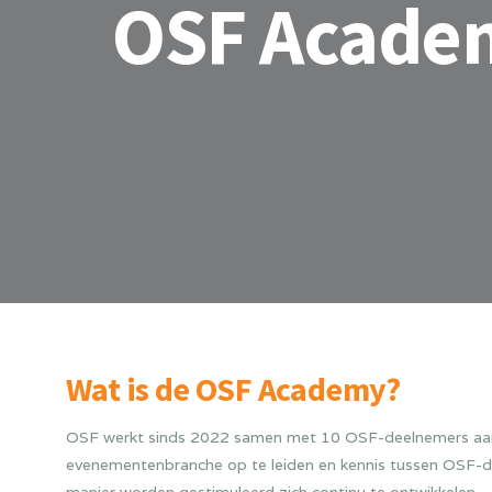
OSF Acade
Wat is de OSF Academy?
OSF werkt sinds 2022 samen met 10 OSF-deelnemers aan 
evenementenbranche op te leiden en kennis tussen OSF-de
manier worden gestimuleerd zich continu te ontwikkelen.