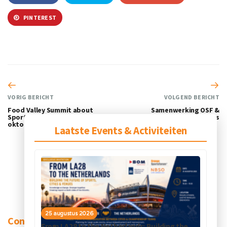
PINTEREST
VORIG BERICHT
VOLGEND BERICHT
Food Valley Summit about
Samenwerking OSF &
Sports and Nutrition 10 en 11
NLinBusiness
oktober, Ede
Laatste Events & Activiteiten
25 augustus 2026
Contact
From LA28 to the Netherlands: Building the