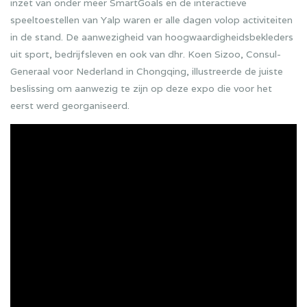
inzet van onder meer SmartGoals en de interactieve
speeltoestellen van Yalp waren er alle dagen volop activiteiten
in de stand. De aanwezigheid van hoogwaardigheidsbekleders
uit sport, bedrijfsleven en ook van dhr. Koen Sizoo, Consul-
Generaal voor Nederland in Chongqing, illustreerde de juiste
beslissing om aanwezig te zijn op deze expo die voor het
eerst werd georganiseerd.