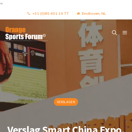
=
+31 (0)85 401 19 77
Eindhoven, NL
VERSLAGEN
Verslag Smart China Expo,