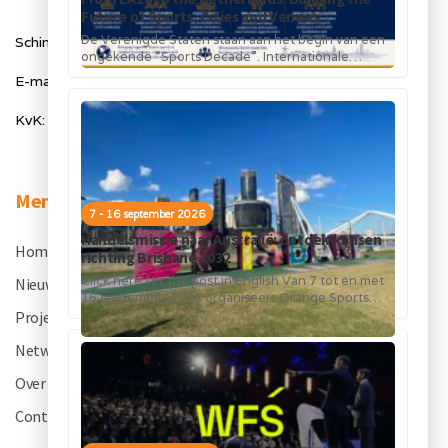
Future of Sports, Cities and Venues
De Verenigde Staten staan aan het begin van een
Schimmelt 40, 5611 ZX Eindhoven
ongekende “Sports Decade”. Internationale
topsportevenementen en grote investeringen in
E-mail: info@orangesportsforum.com
stadions, infrastructuur...
KvK: 50334905
Menu
7 - 16 september 2026
Handelsmissie naar Australië: ontdek kansen
Home
.
richting Brisbane 2032
Click here for the post in English Van 7 tot en met
Nieuws
.
16 september 2026 organiseert Orange Sports
Forum in...
Projecten
.
Netwerk
.
Over OSF
.
Contact
.