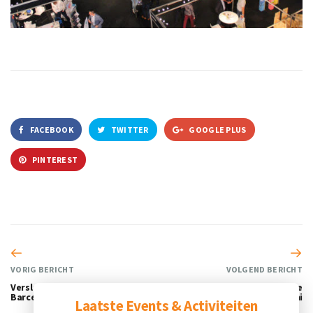
FACEBOOK
TWITTER
GOOGLE PLUS
PINTEREST
VORIG BERICHT
VOLGEND BERICHT
Verslag zakelijk programma EHL
Succesvolle beursdeelname
Barcelona
Soccerex USA in Miami
Laatste Events & Activiteiten