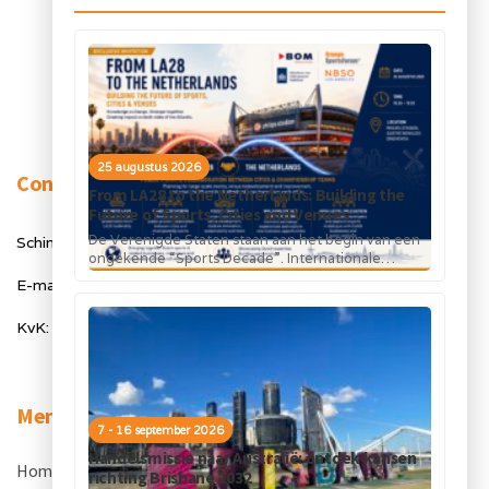
25 augustus 2026
Contact
From LA28 to the Netherlands: Building the
Future of Sports, Cities and Venues
De Verenigde Staten staan aan het begin van een
Schimmelt 40, 5611 ZX Eindhoven
ongekende “Sports Decade”. Internationale
topsportevenementen en grote investeringen in
E-mail: info@orangesportsforum.com
stadions, infrastructuur...
KvK: 50334905
Menu
7 - 16 september 2026
Handelsmissie naar Australië: ontdek kansen
Home
.
richting Brisbane 2032