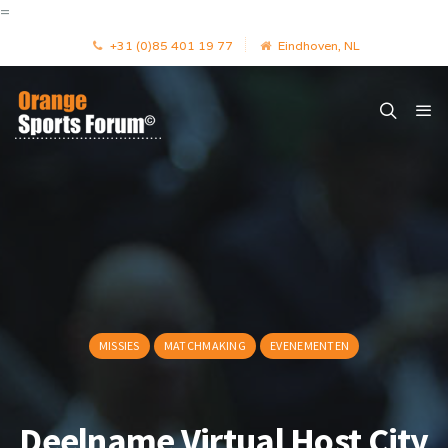
=
+31 (0)85 401 19 77
Eindhoven, NL
MISSIES
MATCHMAKING
EVENEMENTEN
Deelname Virtual Host City