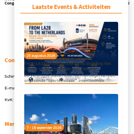
Congres, 18 november
Industry 2020/2021!
Laatste Events & Activiteiten
25 augustus 2026
Contact
From LA28 to the Netherlands: Building the
Future of Sports, Cities and Venues
De Verenigde Staten staan aan het begin van een
Schimmelt 40, 5611 ZX Eindhoven
ongekende “Sports Decade”. Internationale
topsportevenementen en grote investeringen in
E-mail: info@orangesportsforum.com
stadions, infrastructuur...
KvK: 50334905
Menu
7 - 16 september 2026