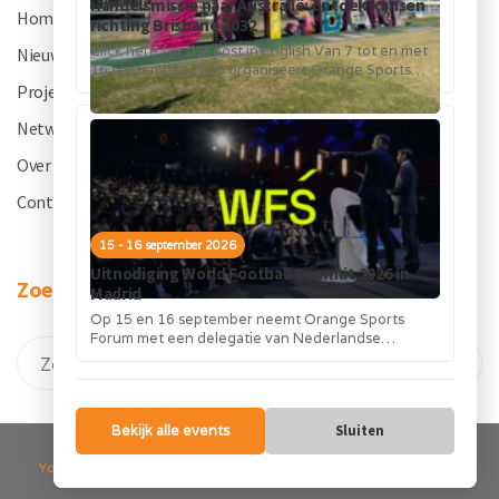
Handelsmissie naar Australië: ontdek kansen
Home
.
richting Brisbane 2032
Click here for the post in English Van 7 tot en met
Nieuws
.
16 september 2026 organiseert Orange Sports
Forum in...
Projecten
.
Netwerk
.
Over OSF
.
Contact
.
15 - 16 september 2026
Uitnodiging World Football Summit 2026 in
Zoeken
Madrid
Op 15 en 16 september neemt Orange Sports
Forum met een delegatie van Nederlandse
bedrijven deel aan de World Football...
Bekijk alle events
Sluiten
Your Connection to the Global Sports Industry. -
Privacy verklaring