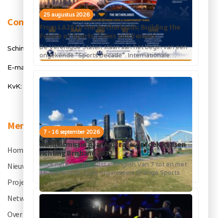
25 augustus 2026
Contact
From LA28 to the Netherlands: Building the
Future of Sports, Cities and Venues
De Verenigde Staten staan aan het begin van een
Schimmelt 40, 5611 ZX Eindhoven
ongekende “Sports Decade”. Internationale
topsportevenementen en grote investeringen in
E-mail: info@orangesportsforum.com
stadions, infrastructuur...
KvK: 50334905
Menu
7 - 16 september 2026
Handelsmissie naar Australië: ontdek kansen
Home
.
richting Brisbane 2032
Click here for the post in English Van 7 tot en met
Nieuws
.
16 september 2026 organiseert Orange Sports
Forum in...
Projecten
.
Netwerk
.
Over OSF
.