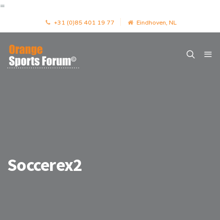
=
+31 (0)85 401 19 77
Eindhoven, NL
Soccerex2