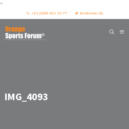
=
+31 (0)85 401 19 77
Eindhoven, NL
IMG_4093