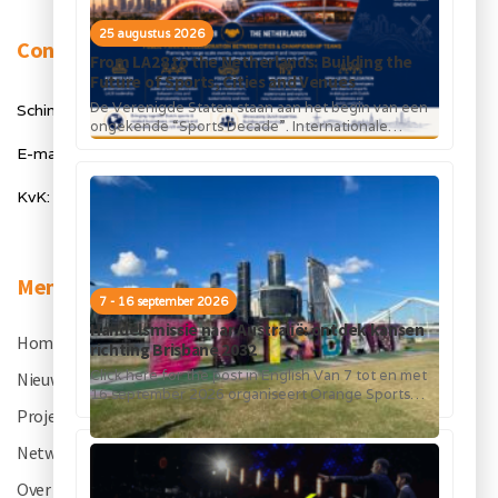
25 augustus 2026
Contact
From LA28 to the Netherlands: Building the
Future of Sports, Cities and Venues
De Verenigde Staten staan aan het begin van een
Schimmelt 40, 5611 ZX Eindhoven
ongekende “Sports Decade”. Internationale
topsportevenementen en grote investeringen in
E-mail: info@orangesportsforum.com
stadions, infrastructuur...
KvK: 50334905
Menu
7 - 16 september 2026
Handelsmissie naar Australië: ontdek kansen
Home
.
richting Brisbane 2032
Click here for the post in English Van 7 tot en met
Nieuws
.
16 september 2026 organiseert Orange Sports
Forum in...
Projecten
.
Netwerk
.
Over OSF
.