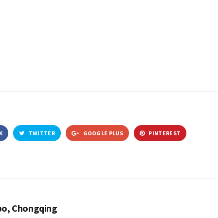
K
TWITTER
GOOGLE PLUS
PINTEREST
po, Chongqing