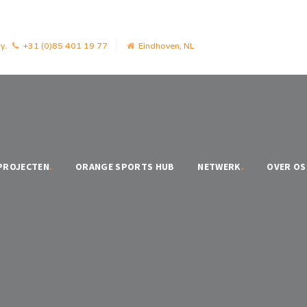
y.
+31 (0)85 401 19 77
Eindhoven, NL
PROJECTEN
.
ORANGE SPORTS HUB
NETWERK
.
OVER OS