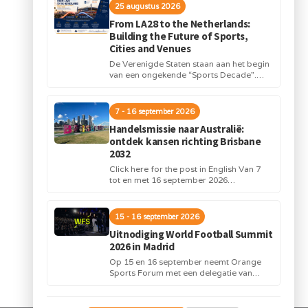
25 augustus 2026
From LA28 to the Netherlands:
Building the Future of Sports,
Cities and Venues
De Verenigde Staten staan aan het begin
van een ongekende “Sports Decade”.
Internationale topsportevenementen en
grote investeringen in stadions,
infrastructuur...
7 - 16 september 2026
Handelsmissie naar Australië:
ontdek kansen richting Brisbane
2032
Click here for the post in English Van 7
tot en met 16 september 2026
organiseert Orange Sports Forum in...
15 - 16 september 2026
Uitnodiging World Football Summit
2026 in Madrid
Op 15 en 16 september neemt Orange
Sports Forum met een delegatie van
Nederlandse bedrijven deel aan de
World Football...