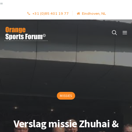
=
+31 (0)85 401 19 77
Eindhoven, NL
MISSIES
Verslag missie Zhuhai &