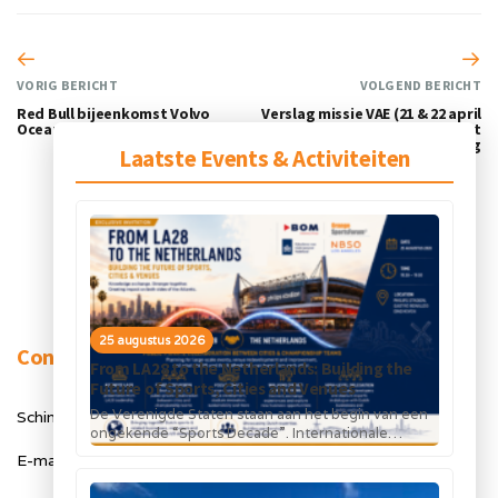
VORIG BERICHT
VOLGEND BERICHT
Red Bull bijeenkomst Volvo
Verslag missie VAE (21 & 22 april
Ocean Race
2018), MOU met Al Jazira FC zorgt
voor goede samenwerking
Laatste Events & Activiteiten
25 augustus 2026
Contact
From LA28 to the Netherlands: Building the
Future of Sports, Cities and Venues
De Verenigde Staten staan aan het begin van een
Schimmelt 40, 5611 ZX Eindhoven
ongekende “Sports Decade”. Internationale
topsportevenementen en grote investeringen in
E-mail: info@orangesportsforum.com
stadions, infrastructuur...