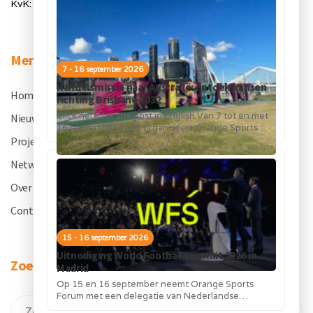
KvK: 50334905
Menu
7 - 16 september 2026
Handelsmissie naar Australië: ontdek kansen
Home
.
richting Brisbane 2032
Click here for the post in English Van 7 tot en met
Nieuws
.
16 september 2026 organiseert Orange Sports
Forum in...
Projecten
.
Netwerk
.
Over OSF
.
Contact
.
15 - 16 september 2026
Uitnodiging World Football Summit 2026 in
Zoeken
Madrid
Op 15 en 16 september neemt Orange Sports
Forum met een delegatie van Nederlandse
bedrijven deel aan de World Football...