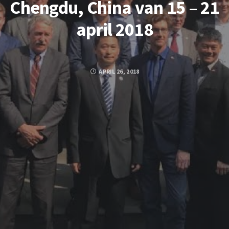
Chengdu, China van 15 – 21
april 2018
APRIL 26, 2018
FACEBOOK
TWITTER
GOOGLE PLUS
PINTEREST