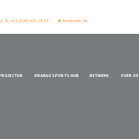
y.
+31 (0)85 401 19 77
Eindhoven, NL
PROJECTEN
.
ORANGE SPORTS HUB
NETWERK
.
OVER OS