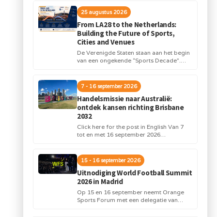
25 augustus 2026
From LA28 to the Netherlands:
Building the Future of Sports,
Cities and Venues
De Verenigde Staten staan aan het begin
van een ongekende “Sports Decade”.
Internationale topsportevenementen en
grote investeringen in stadions,
infrastructuur...
7 - 16 september 2026
Handelsmissie naar Australië:
ontdek kansen richting Brisbane
2032
Click here for the post in English Van 7
tot en met 16 september 2026
organiseert Orange Sports Forum in...
15 - 16 september 2026
Uitnodiging World Football Summit
2026 in Madrid
Op 15 en 16 september neemt Orange
Sports Forum met een delegatie van
Nederlandse bedrijven deel aan de
World Football...