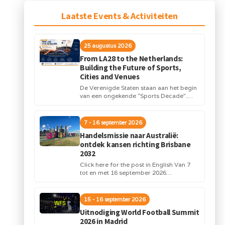
Laatste Events & Activiteiten
25 augustus 2026
From LA28 to the Netherlands:
Building the Future of Sports,
Cities and Venues
De Verenigde Staten staan aan het begin
van een ongekende “Sports Decade”.
Internationale topsportevenementen en
grote investeringen in stadions,
infrastructuur...
7 - 16 september 2026
Handelsmissie naar Australië:
ontdek kansen richting Brisbane
2032
Click here for the post in English Van 7
tot en met 16 september 2026
organiseert Orange Sports Forum in...
15 - 16 september 2026
Uitnodiging World Football Summit
2026 in Madrid