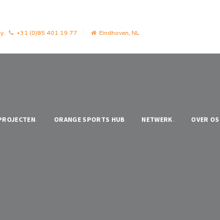
y.
+31 (0)85 401 19 77
Eindhoven, NL
PROJECTEN
.
ORANGE SPORTS HUB
NETWERK
.
OVER OS