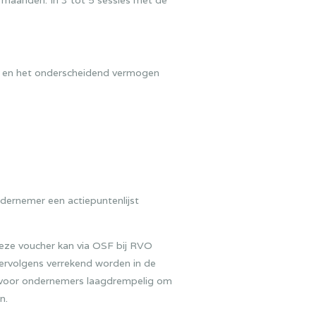
 maanden. In 3 tot 5 sessies met de
r en het onderscheidend vermogen
dernemer een actiepuntenlijst
eze voucher kan via OSF bij RVO
ervolgens verrekend worden in de
t voor ondernemers laagdrempelig om
n.