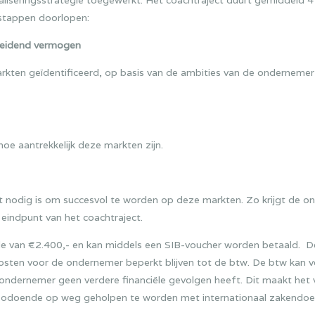
naliseringsstrategie toegewerkt. Het coachtraject duurt gemiddeld 4
stappen doorlopen:
heidend vermogen
kten geïdentificeerd, op basis van de ambities van de onderneme
e aantrekkelijk deze markten zijn.
 nodig is om succesvol te worden op deze markten. Zo krijgt de on
 eindpunt van het coachtraject.
de van €2.400,- en kan middels een SIB-voucher worden betaald. D
ten voor de ondernemer beperkt blijven tot de btw. De btw kan v
ondernemer geen verdere financiële gevolgen heeft. Dit maakt he
 zodoende op weg geholpen te worden met internationaal zakendoe