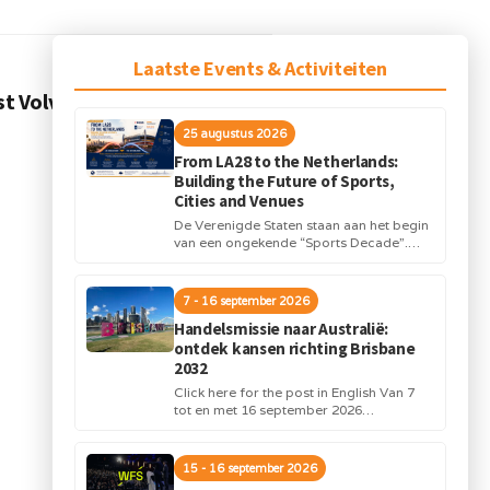
Laatste Events & Activiteiten
VOLGEND BERICHT
st Volvo Ocean Race
25 augustus 2026
From LA28 to the Netherlands:
Building the Future of Sports,
Cities and Venues
De Verenigde Staten staan aan het begin
van een ongekende “Sports Decade”.
Internationale topsportevenementen en
grote investeringen in stadions,
infrastructuur...
7 - 16 september 2026
Handelsmissie naar Australië:
ontdek kansen richting Brisbane
2032
Click here for the post in English Van 7
tot en met 16 september 2026
organiseert Orange Sports Forum in...
15 - 16 september 2026