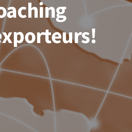
coaching
exporteurs!