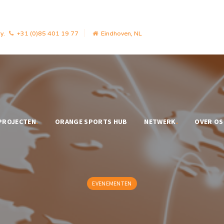
y.
+31 (0)85 401 19 77
Eindhoven, NL
PROJECTEN
.
ORANGE SPORTS HUB
NETWERK
.
OVER OS
EVENEMENTEN