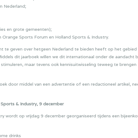
in Nederland;
cies en grote gemeenten);
n Orange Sports Forum en Holland Sports & Industry.
icht te geven over hetgeen Nederland te bieden heeft op het gebie
 Middels dit jaarboek willen we dit internationaal onder de aandach
 stimuleren, maar tevens ook kennisuitwisseling teweeg te brengen
rboek door middel van een advertentie of een redactioneel artikel, 
 Sports & Industry, 9 december
ry wordt op vrijdag 9 december georganiseerd tijdens een bijeenkom
ome drinks