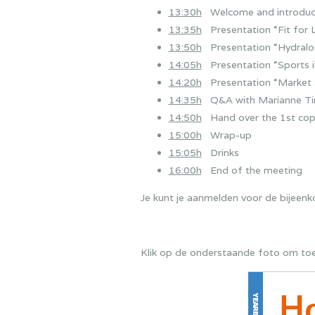
13:30h
Welcome and introducti
13:35h
Presentation “Fit for L
13:50h
Presentation “Hydraloo
14:05h
Presentation “Sports in
14:20h
Presentation “Market St
14:35h
Q&A with Marianne T
14:50h
Hand over the 1st copy
15:00h
Wrap-up
15:05h
Drinks
16:00h
End of the meeting
Je kunt je aanmelden voor de bijeen
Klik op de onderstaande foto om toeg