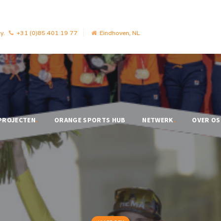
y.
+31 (0)85 401 19 77
Eindhoven, NL
PROJECTEN
.
ORANGE SPORTS HUB
NETWERK
.
OVER OS