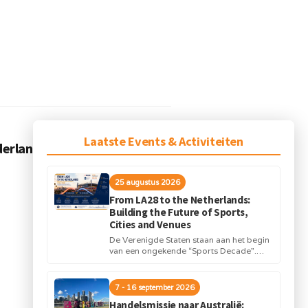
VOLGEND BERICHT
Laatste Events & Activiteiten
erlandse Sportraad
25 augustus 2026
From LA28 to the Netherlands:
Building the Future of Sports,
Cities and Venues
De Verenigde Staten staan aan het begin
van een ongekende “Sports Decade”.
Internationale topsportevenementen en
grote investeringen in stadions,
infrastructuur...
7 - 16 september 2026
Handelsmissie naar Australië: