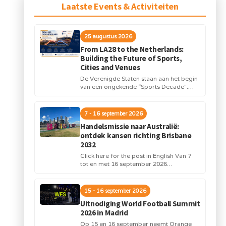
Laatste Events & Activiteiten
25 augustus 2026
From LA28 to the Netherlands:
Building the Future of Sports,
Cities and Venues
De Verenigde Staten staan aan het begin
van een ongekende “Sports Decade”.
Internationale topsportevenementen en
grote investeringen in stadions,
infrastructuur...
7 - 16 september 2026
Handelsmissie naar Australië:
ontdek kansen richting Brisbane
2032
Click here for the post in English Van 7
tot en met 16 september 2026
organiseert Orange Sports Forum in...
15 - 16 september 2026
Uitnodiging World Football Summit
2026 in Madrid
Op 15 en 16 september neemt Orange