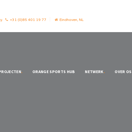
y.
+31 (0)85 401 19 77
Eindhoven, NL
PROJECTEN
.
ORANGE SPORTS HUB
NETWERK
.
OVER OS