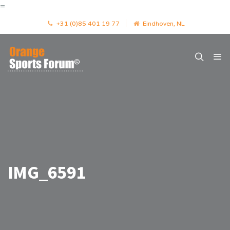
=
+31 (0)85 401 19 77
Eindhoven, NL
IMG_6591