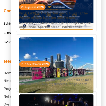
25 augustus 2026
Contact
From LA28 to the Netherlands: Building the
Future of Sports, Cities and Venues
De Verenigde Staten staan aan het begin van een
Schimmelt 40, 5611 ZX Eindhoven
ongekende “Sports Decade”. Internationale
topsportevenementen en grote investeringen in
E-mail: info@orangesportsforum.com
stadions, infrastructuur...
KvK: 50334905
Menu
7 - 16 september 2026
Handelsmissie naar Australië: ontdek kansen
Home
.
richting Brisbane 2032
Click here for the post in English Van 7 tot en met
Nieuws
.
16 september 2026 organiseert Orange Sports
Forum in...
Projecten
.
Netwerk
.
Over OSF
.