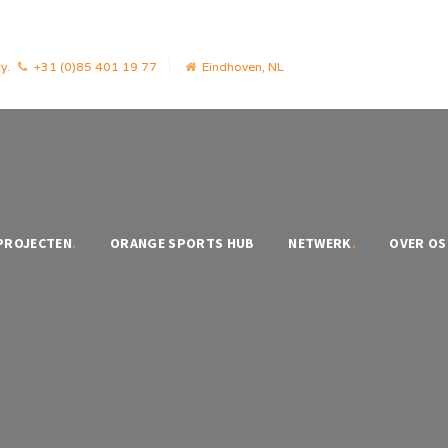
y.
+31 (0)85 401 19 77
Eindhoven, NL
PROJECTEN
.
ORANGE SPORTS HUB
NETWERK
.
OVER OS