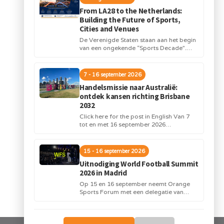
From LA28 to the Netherlands:
Building the Future of Sports,
Cities and Venues
De Verenigde Staten staan aan het begin
van een ongekende “Sports Decade”.
Internationale topsportevenementen en
grote investeringen in stadions,
infrastructuur...
7 - 16 september 2026
Handelsmissie naar Australië:
ontdek kansen richting Brisbane
2032
Click here for the post in English Van 7
tot en met 16 september 2026
organiseert Orange Sports Forum in...
15 - 16 september 2026
Uitnodiging World Football Summit
2026 in Madrid
Op 15 en 16 september neemt Orange
Sports Forum met een delegatie van
Nederlandse bedrijven deel aan de
World Football...