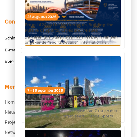
25 augustus 2026
Contact
From LA28 to the Netherlands: Building the
Future of Sports, Cities and Venues
De Verenigde Staten staan aan het begin van een
Schimmelt 40, 5611 ZX Eindhoven
ongekende “Sports Decade”. Internationale
topsportevenementen en grote investeringen in
E-mail: info@orangesportsforum.com
stadions, infrastructuur...
KvK: 50334905
Menu
7 - 16 september 2026
Handelsmissie naar Australië: ontdek kansen
Home
.
richting Brisbane 2032
Click here for the post in English Van 7 tot en met
Nieuws
.
16 september 2026 organiseert Orange Sports
Forum in...
Projecten
.
Netwerk
.