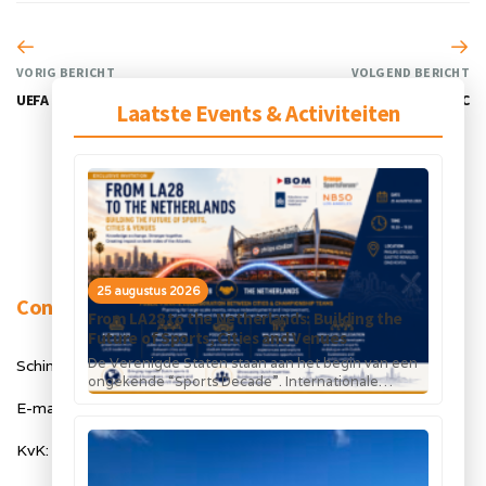
VORIG BERICHT
VOLGEND BERICHT
UEFA Euro 2024
ICC
Laatste Events & Activiteiten
25 augustus 2026
Contact
From LA28 to the Netherlands: Building the
Future of Sports, Cities and Venues
De Verenigde Staten staan aan het begin van een
Schimmelt 40, 5611 ZX Eindhoven
ongekende “Sports Decade”. Internationale
topsportevenementen en grote investeringen in
E-mail: info@orangesportsforum.com
stadions, infrastructuur...
KvK: 50334905