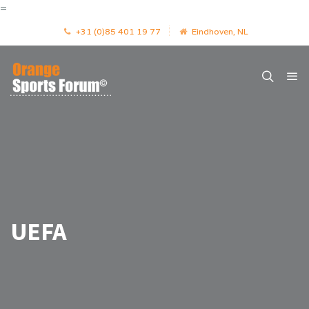
=
+31 (0)85 401 19 77
Eindhoven, NL
UEFA