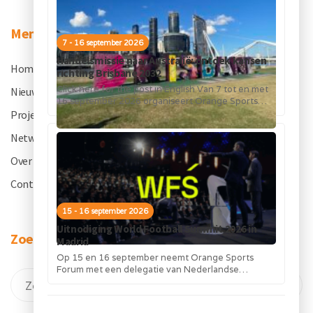
Menu
7 - 16 september 2026
Handelsmissie naar Australië: ontdek kansen
Home
.
richting Brisbane 2032
Click here for the post in English Van 7 tot en met
Nieuws
.
16 september 2026 organiseert Orange Sports
Forum in...
Projecten
.
Netwerk
.
Over OSF
.
Contact
.
15 - 16 september 2026
Uitnodiging World Football Summit 2026 in
Zoeken
Madrid
Op 15 en 16 september neemt Orange Sports
Forum met een delegatie van Nederlandse
bedrijven deel aan de World Football...