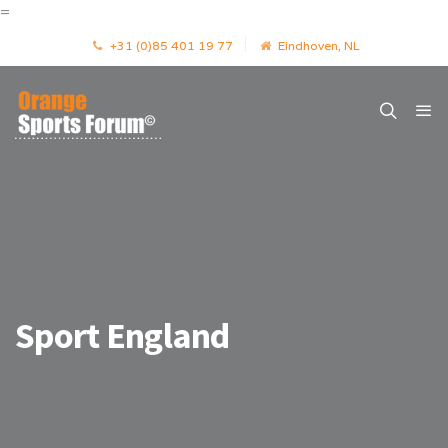
=
+31 (0)85 401 19 77
Eindhoven, NL
Sport England