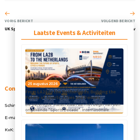
VORIG BERICHT
VOLGEND BERICHT
UK Sport
UK Gov
Laatste Events & Activiteiten
25 augustus 2026
Contact
From LA28 to the Netherlands: Building the
Future of Sports, Cities and Venues
De Verenigde Staten staan aan het begin van een
Schimmelt 40, 5611 ZX Eindhoven
ongekende “Sports Decade”. Internationale
topsportevenementen en grote investeringen in
E-mail: info@orangesportsforum.com
stadions, infrastructuur...
KvK: 50334905