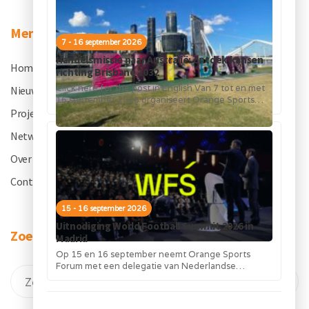
Menu
7 - 16 september 2026
Handelsmissie naar Australië: ontdek kansen
Home
.
richting Brisbane 2032
Click here for the post in English Van 7 tot en met
Nieuws
.
16 september 2026 organiseert Orange Sports
Forum in...
Projecten
.
Netwerk
.
Over OSF
.
Contact
.
15 - 16 september 2026
Uitnodiging World Football Summit 2026 in
Zoeken
Madrid
Op 15 en 16 september neemt Orange Sports
Forum met een delegatie van Nederlandse
bedrijven deel aan de World Football...