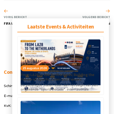
VORIG BERICHT
VOLGEND BERICHT
FIFA World Cup Qatar 2022
Expo 2020 Dubai
Laatste Events & Activiteiten
25 augustus 2026
Contact
From LA28 to the Netherlands: Building the
Future of Sports, Cities and Venues
De Verenigde Staten staan aan het begin van een
Schimmelt 40, 5611 ZX Eindhoven
ongekende “Sports Decade”. Internationale
topsportevenementen en grote investeringen in
E-mail: info@orangesportsforum.com
stadions, infrastructuur...
KvK: 50334905