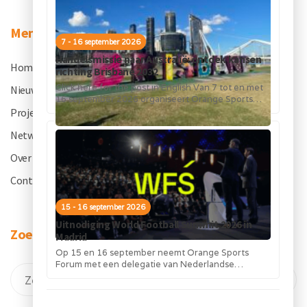
Menu
7 - 16 september 2026
Handelsmissie naar Australië: ontdek kansen
Home
.
richting Brisbane 2032
Click here for the post in English Van 7 tot en met
Nieuws
.
16 september 2026 organiseert Orange Sports
Forum in...
Projecten
.
Netwerk
.
Over OSF
.
Contact
.
15 - 16 september 2026
Uitnodiging World Football Summit 2026 in
Zoeken
Madrid
Op 15 en 16 september neemt Orange Sports
Forum met een delegatie van Nederlandse
bedrijven deel aan de World Football...