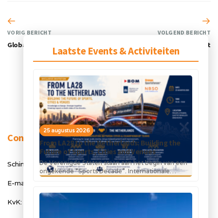
VORIG BERICHT
VOLGEND BERICHT
Global tenders
European public procurement
Laatste Events & Activiteiten
25 augustus 2026
Contact
From LA28 to the Netherlands: Building the
Future of Sports, Cities and Venues
De Verenigde Staten staan aan het begin van een
Schimmelt 40, 5611 ZX Eindhoven
ongekende “Sports Decade”. Internationale
topsportevenementen en grote investeringen in
E-mail: info@orangesportsforum.com
stadions, infrastructuur...
KvK: 50334905