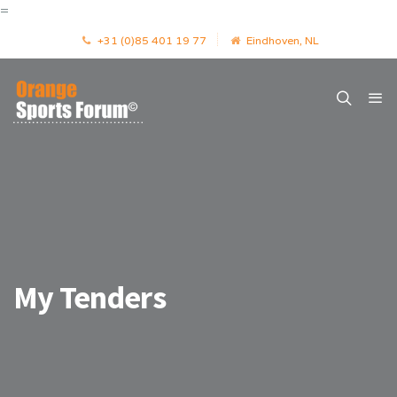
=
+31 (0)85 401 19 77
Eindhoven, NL
My Tenders