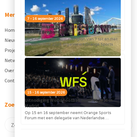
Menu
7 - 16 september 2026
Handelsmissie naar Australië: ontdek kansen
Home
.
richting Brisbane 2032
Click here for the post in English Van 7 tot en met
Nieuws
.
16 september 2026 organiseert Orange Sports
Forum in...
Projecten
.
Netwerk
.
Over OSF
.
Contact
.
15 - 16 september 2026
Uitnodiging World Football Summit 2026 in
Zoeken
Madrid
Op 15 en 16 september neemt Orange Sports
Forum met een delegatie van Nederlandse
bedrijven deel aan de World Football...