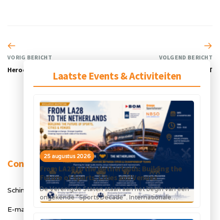
VORIG BERICHT
VOLGEND BERICHT
Heroes Den Bosch
Ormer ICT
Laatste Events & Activiteiten
25 augustus 2026
Contact
From LA28 to the Netherlands: Building the
Future of Sports, Cities and Venues
De Verenigde Staten staan aan het begin van een
Schimmelt 40, 5611 ZX Eindhoven
ongekende “Sports Decade”. Internationale
topsportevenementen en grote investeringen in
E-mail: info@orangesportsforum.com
stadions, infrastructuur...