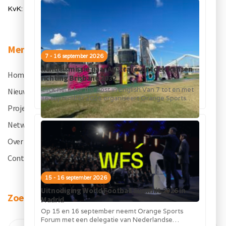
KvK: 50334905
Menu
7 - 16 september 2026
Handelsmissie naar Australië: ontdek kansen
Home
.
richting Brisbane 2032
Click here for the post in English Van 7 tot en met
Nieuws
.
16 september 2026 organiseert Orange Sports
Forum in...
Projecten
.
Netwerk
.
Over OSF
.
Contact
.
15 - 16 september 2026
Uitnodiging World Football Summit 2026 in
Zoeken
Madrid
Op 15 en 16 september neemt Orange Sports
Forum met een delegatie van Nederlandse