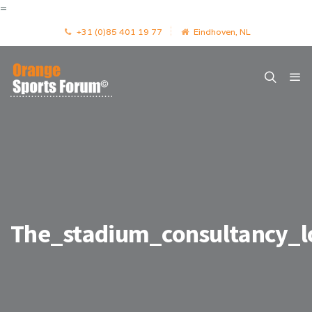
=
+31 (0)85 401 19 77
Eindhoven, NL
The_stadium_consultancy_l