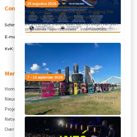
25 augustus 2026
Contact
From LA28 to the Netherlands: Building the
Future of Sports, Cities and Venues
De Verenigde Staten staan aan het begin van een
Schimmelt 40, 5611 ZX Eindhoven
ongekende “Sports Decade”. Internationale
topsportevenementen en grote investeringen in
E-mail: info@orangesportsforum.com
stadions, infrastructuur...
KvK: 50334905
Menu
7 - 16 september 2026
Handelsmissie naar Australië: ontdek kansen
Home
.
richting Brisbane 2032
Click here for the post in English Van 7 tot en met
Nieuws
.
16 september 2026 organiseert Orange Sports
Forum in...
Projecten
.
Netwerk
.
Over OSF
.