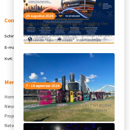
25 augustus 2026
Contact
From LA28 to the Netherlands: Building the
Future of Sports, Cities and Venues
De Verenigde Staten staan aan het begin van een
Schimmelt 40, 5611 ZX Eindhoven
ongekende “Sports Decade”. Internationale
topsportevenementen en grote investeringen in
E-mail: info@orangesportsforum.com
stadions, infrastructuur...
KvK: 50334905
Menu
7 - 16 september 2026
Handelsmissie naar Australië: ontdek kansen
Home
.
richting Brisbane 2032
Click here for the post in English Van 7 tot en met
Nieuws
.
16 september 2026 organiseert Orange Sports
Forum in...
Projecten
.
Netwerk
.