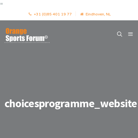
=
+31 (0)85 401 19 77
Eindhoven, NL
choicesprogramme_website