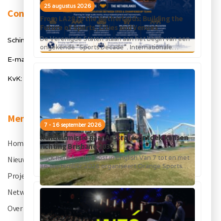
25 augustus 2026
Contact
From LA28 to the Netherlands: Building the
Future of Sports, Cities and Venues
De Verenigde Staten staan aan het begin van een
Schimmelt 40, 5611 ZX Eindhoven
ongekende “Sports Decade”. Internationale
topsportevenementen en grote investeringen in
E-mail: info@orangesportsforum.com
stadions, infrastructuur...
KvK: 50334905
Menu
7 - 16 september 2026
Handelsmissie naar Australië: ontdek kansen
Home
.
richting Brisbane 2032
Click here for the post in English Van 7 tot en met
Nieuws
.
16 september 2026 organiseert Orange Sports
Forum in...
Projecten
.
Netwerk
.
Over OSF
.