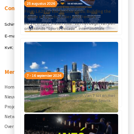
25 augustus 2026
Contact
From LA28 to the Netherlands: Building the
Future of Sports, Cities and Venues
De Verenigde Staten staan aan het begin van een
Schimmelt 40, 5611 ZX Eindhoven
ongekende “Sports Decade”. Internationale
topsportevenementen en grote investeringen in
E-mail: info@orangesportsforum.com
stadions, infrastructuur...
KvK: 50334905
Menu
7 - 16 september 2026
Handelsmissie naar Australië: ontdek kansen
Home
.
richting Brisbane 2032
Click here for the post in English Van 7 tot en met
Nieuws
.
16 september 2026 organiseert Orange Sports
Forum in...
Projecten
.
Netwerk
.
Over OSF
.