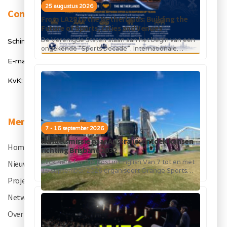
25 augustus 2026
Contact
From LA28 to the Netherlands: Building the
Future of Sports, Cities and Venues
De Verenigde Staten staan aan het begin van een
Schimmelt 40, 5611 ZX Eindhoven
ongekende “Sports Decade”. Internationale
topsportevenementen en grote investeringen in
E-mail: info@orangesportsforum.com
stadions, infrastructuur...
KvK: 50334905
Menu
7 - 16 september 2026
Handelsmissie naar Australië: ontdek kansen
Home
.
richting Brisbane 2032
Click here for the post in English Van 7 tot en met
Nieuws
.
16 september 2026 organiseert Orange Sports
Forum in...
Projecten
.
Netwerk
.
Over OSF
.