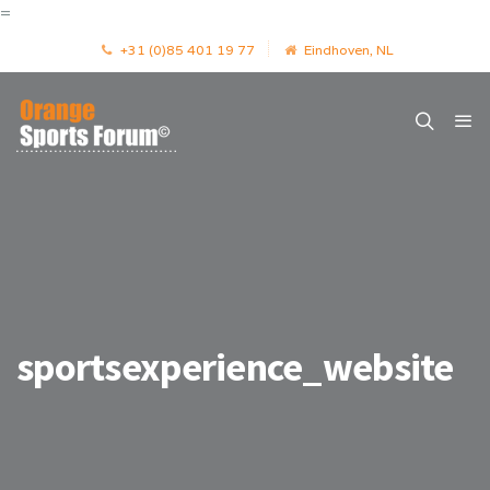
=
+31 (0)85 401 19 77
Eindhoven, NL
sportsexperience_website