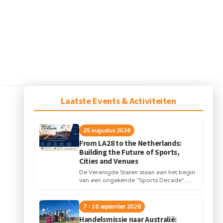
Laatste Events & Activiteiten
VOLGEND BERICHT
Actiflow B.V.
25 augustus 2026
From LA28 to the Netherlands:
Building the Future of Sports,
Cities and Venues
De Verenigde Staten staan aan het begin
van een ongekende “Sports Decade”.
Internationale topsportevenementen en
grote investeringen in stadions,
infrastructuur...
7 - 16 september 2026
Handelsmissie naar Australië: