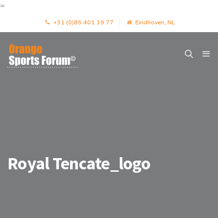
=
+31 (0)85 401 19 77
Eindhoven, NL
Royal Tencate_logo