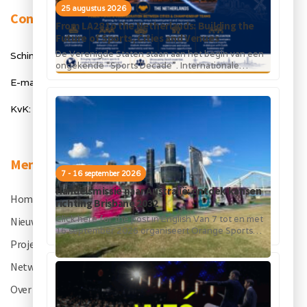
25 augustus 2026
Contact
From LA28 to the Netherlands: Building the
Future of Sports, Cities and Venues
De Verenigde Staten staan aan het begin van een
Schimmelt 40, 5611 ZX Eindhoven
ongekende “Sports Decade”. Internationale
topsportevenementen en grote investeringen in
E-mail: info@orangesportsforum.com
stadions, infrastructuur...
KvK: 50334905
Menu
7 - 16 september 2026
Handelsmissie naar Australië: ontdek kansen
Home
.
richting Brisbane 2032
Click here for the post in English Van 7 tot en met
Nieuws
.
16 september 2026 organiseert Orange Sports
Forum in...
Projecten
.
Netwerk
.
Over OSF
.