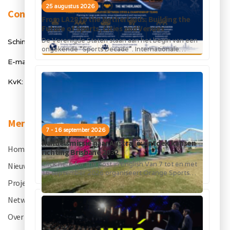
25 augustus 2026
Contact
From LA28 to the Netherlands: Building the
Future of Sports, Cities and Venues
De Verenigde Staten staan aan het begin van een
Schimmelt 40, 5611 ZX Eindhoven
ongekende “Sports Decade”. Internationale
topsportevenementen en grote investeringen in
E-mail: info@orangesportsforum.com
stadions, infrastructuur...
KvK: 50334905
Menu
7 - 16 september 2026
Handelsmissie naar Australië: ontdek kansen
Home
.
richting Brisbane 2032
Click here for the post in English Van 7 tot en met
Nieuws
.
16 september 2026 organiseert Orange Sports
Forum in...
Projecten
.
Netwerk
.
Over OSF
.