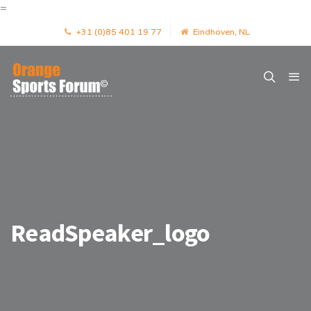
=
+31 (0)85 401 19 77
Eindhoven, NL
ReadSpeaker_logo