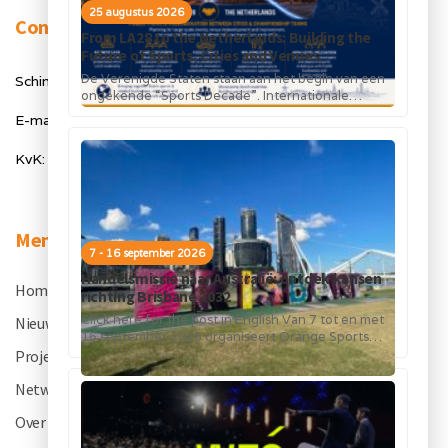
25 augustus 2026
Contact
From LA28 to the Netherlands: Building the
Future of Sports, Cities and Venues
De Verenigde Staten staan aan het begin van een
Schimmelt 40, 5611 ZX Eindhoven
ongekende “Sports Decade”. Internationale
topsportevenementen en grote investeringen in
E-mail: info@orangesportsforum.com
stadions, infrastructuur...
KvK: 50334905
Menu
7 - 16 september 2026
Handelsmissie naar Australië: ontdek kansen
Home
.
richting Brisbane 2032
Click here for the post in English Van 7 tot en met
Nieuws
.
16 september 2026 organiseert Orange Sports
Forum in...
Projecten
.
Netwerk
.
Over OSF
.