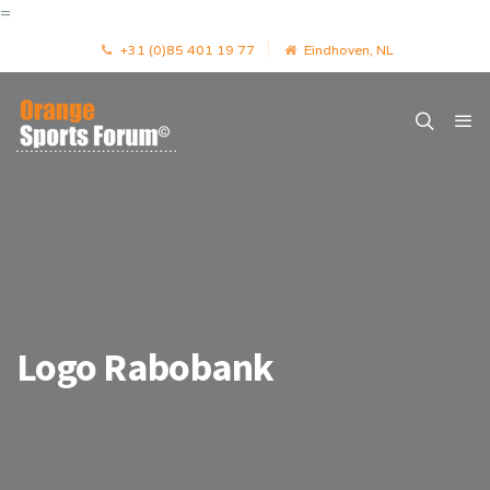
=
+31 (0)85 401 19 77
Eindhoven, NL
Logo Rabobank