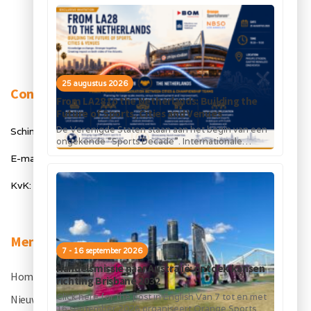
25 augustus 2026
Contact
From LA28 to the Netherlands: Building the
Future of Sports, Cities and Venues
De Verenigde Staten staan aan het begin van een
Schimmelt 40, 5611 ZX Eindhoven
ongekende “Sports Decade”. Internationale
topsportevenementen en grote investeringen in
E-mail: info@orangesportsforum.com
stadions, infrastructuur...
KvK: 50334905
Menu
7 - 16 september 2026
Handelsmissie naar Australië: ontdek kansen
Home
.
richting Brisbane 2032
Click here for the post in English Van 7 tot en met
Nieuws
.
16 september 2026 organiseert Orange Sports