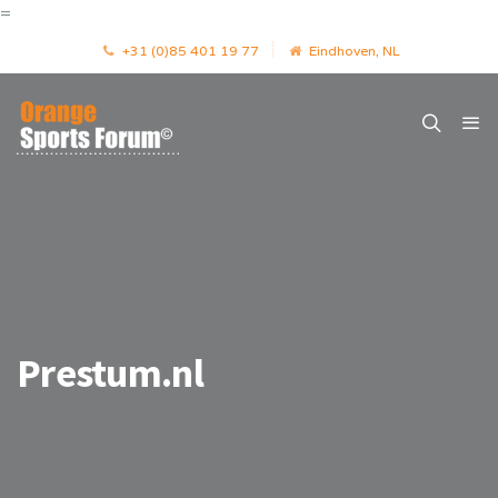
=
+31 (0)85 401 19 77
Eindhoven, NL
Prestum.nl