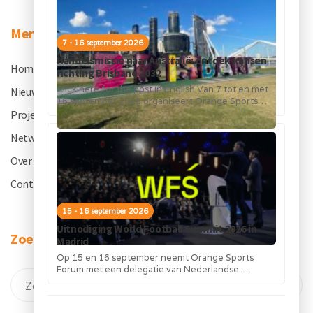
Menu
7 - 16 september 2026
Handelsmissie naar Australië: ontdek kansen
Home
.
richting Brisbane 2032
Click here for the post in English Van 7 tot en met
Nieuws
.
16 september 2026 organiseert Orange Sports
Forum in...
Projecten
.
Netwerk
.
Over OSF
.
Contact
.
15 - 16 september 2026
Uitnodiging World Football Summit 2026 in
Zoeken
Madrid
Op 15 en 16 september neemt Orange Sports
Forum met een delegatie van Nederlandse
bedrijven deel aan de World Football...