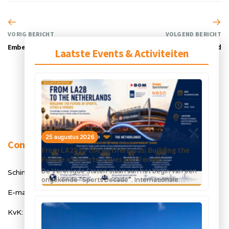
VORIG BERICHT
VOLGEND BERICHT
Embedded Fitness
Emergomed
Laatste Events & Activiteiten
25 augustus 2026
Contact
From LA28 to the Netherlands: Building the
Future of Sports, Cities and Venues
De Verenigde Staten staan aan het begin van een
Schimmelt 40, 5611 ZX Eindhoven
ongekende “Sports Decade”. Internationale
topsportevenementen en grote investeringen in
E-mail: info@orangesportsforum.com
stadions, infrastructuur...
KvK: 50334905