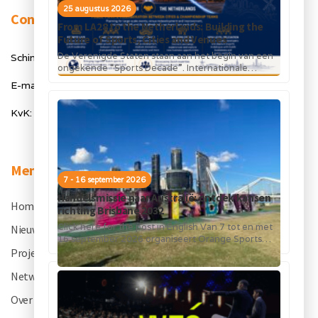
25 augustus 2026
Contact
From LA28 to the Netherlands: Building the
Future of Sports, Cities and Venues
De Verenigde Staten staan aan het begin van een
Schimmelt 40, 5611 ZX Eindhoven
ongekende “Sports Decade”. Internationale
topsportevenementen en grote investeringen in
E-mail: info@orangesportsforum.com
stadions, infrastructuur...
KvK: 50334905
Menu
7 - 16 september 2026
Handelsmissie naar Australië: ontdek kansen
Home
.
richting Brisbane 2032
Click here for the post in English Van 7 tot en met
Nieuws
.
16 september 2026 organiseert Orange Sports
Forum in...
Projecten
.
Netwerk
.
Over OSF
.