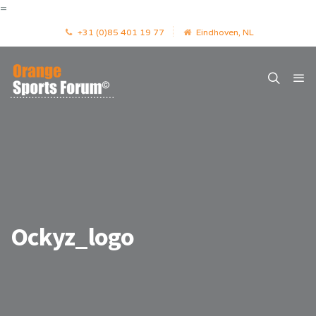
=
+31 (0)85 401 19 77
Eindhoven, NL
Ockyz_logo