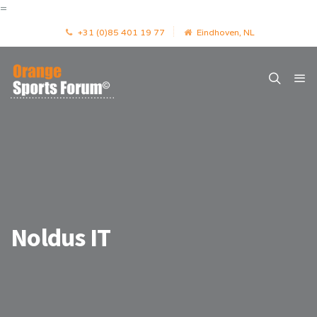
=
+31 (0)85 401 19 77
Eindhoven, NL
Noldus IT