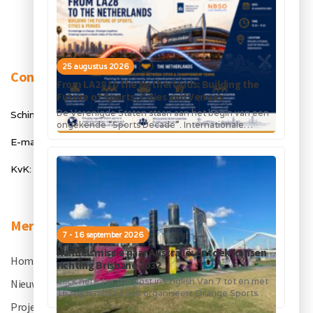
25 augustus 2026
Contact
From LA28 to the Netherlands: Building the
Future of Sports, Cities and Venues
De Verenigde Staten staan aan het begin van een
Schimmelt 40, 5611 ZX Eindhoven
ongekende “Sports Decade”. Internationale
topsportevenementen en grote investeringen in
E-mail: info@orangesportsforum.com
stadions, infrastructuur...
KvK: 50334905
Menu
7 - 16 september 2026
Handelsmissie naar Australië: ontdek kansen
Home
.
richting Brisbane 2032
Click here for the post in English Van 7 tot en met
Nieuws
.
16 september 2026 organiseert Orange Sports
Forum in...
Projecten
.