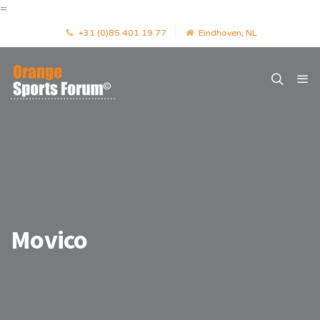
=
+31 (0)85 401 19 77
Eindhoven, NL
Movico