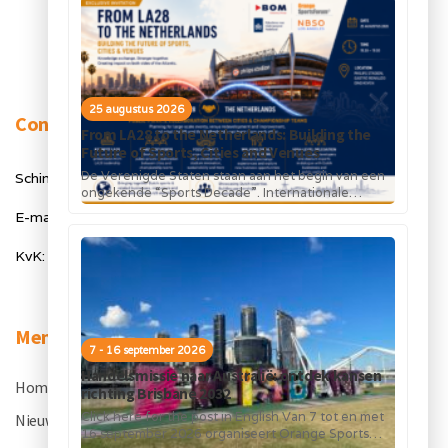
25 augustus 2026
Contact
From LA28 to the Netherlands: Building the
Future of Sports, Cities and Venues
De Verenigde Staten staan aan het begin van een
Schimmelt 40, 5611 ZX Eindhoven
ongekende “Sports Decade”. Internationale
topsportevenementen en grote investeringen in
E-mail: info@orangesportsforum.com
stadions, infrastructuur...
KvK: 50334905
Menu
7 - 16 september 2026
Handelsmissie naar Australië: ontdek kansen
Home
.
richting Brisbane 2032
Click here for the post in English Van 7 tot en met
Nieuws
.
16 september 2026 organiseert Orange Sports