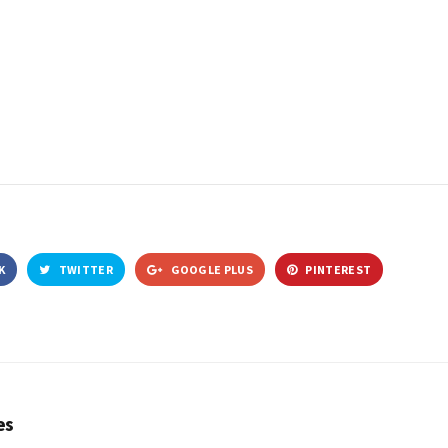
K
TWITTER
GOOGLE PLUS
PINTEREST
es