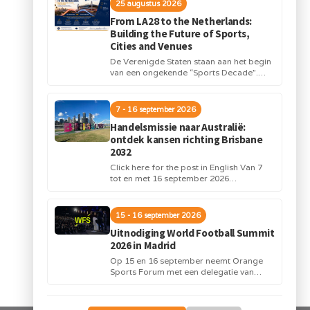
25 augustus 2026
From LA28 to the Netherlands:
Building the Future of Sports,
Cities and Venues
De Verenigde Staten staan aan het begin
van een ongekende “Sports Decade”.
Internationale topsportevenementen en
grote investeringen in stadions,
infrastructuur...
7 - 16 september 2026
Handelsmissie naar Australië:
ontdek kansen richting Brisbane
2032
Click here for the post in English Van 7
tot en met 16 september 2026
organiseert Orange Sports Forum in...
15 - 16 september 2026
Uitnodiging World Football Summit
2026 in Madrid
Op 15 en 16 september neemt Orange
Sports Forum met een delegatie van
Nederlandse bedrijven deel aan de
World Football...