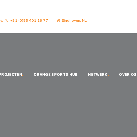
y.
+31 (0)85 401 19 77
Eindhoven, NL
PROJECTEN
.
ORANGE SPORTS HUB
NETWERK
.
OVER OS