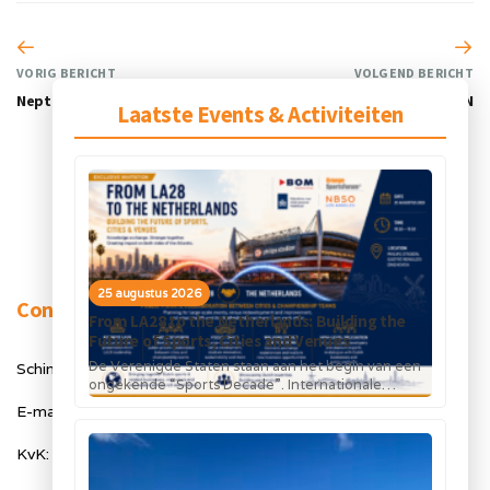
VORIG BERICHT
VOLGEND BERICHT
Neptunus
ARION
Laatste Events & Activiteiten
25 augustus 2026
Contact
From LA28 to the Netherlands: Building the
Future of Sports, Cities and Venues
De Verenigde Staten staan aan het begin van een
Schimmelt 40, 5611 ZX Eindhoven
ongekende “Sports Decade”. Internationale
topsportevenementen en grote investeringen in
E-mail: info@orangesportsforum.com
stadions, infrastructuur...
KvK: 50334905