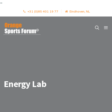
=
+31 (0)85 401 19 77
Eindhoven, NL
Energy Lab