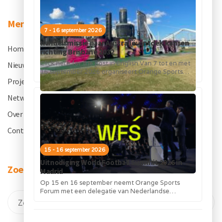
Menu
7 - 16 september 2026
Handelsmissie naar Australië: ontdek kansen
Home
.
richting Brisbane 2032
Click here for the post in English Van 7 tot en met
Nieuws
.
16 september 2026 organiseert Orange Sports
Forum in...
Projecten
.
Netwerk
.
Over OSF
.
Contact
.
15 - 16 september 2026
Uitnodiging World Football Summit 2026 in
Zoeken
Madrid
Op 15 en 16 september neemt Orange Sports
Forum met een delegatie van Nederlandse
bedrijven deel aan de World Football...