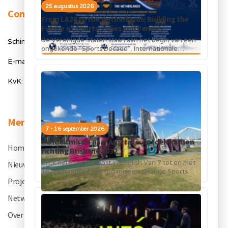
25 augustus 2026
Contact
From LA28 to the Netherlands: Building the
Future of Sports, Cities and Venues
De Verenigde Staten staan aan het begin van een
Schimmelt 40, 5611 ZX Eindhoven
ongekende “Sports Decade”. Internationale
topsportevenementen en grote investeringen in
E-mail: info@orangesportsforum.com
stadions, infrastructuur...
KvK: 50334905
Menu
7 - 16 september 2026
Handelsmissie naar Australië: ontdek kansen
Home
.
richting Brisbane 2032
Click here for the post in English Van 7 tot en met
Nieuws
.
16 september 2026 organiseert Orange Sports
Forum in...
Projecten
.
Netwerk
.
Over OSF
.