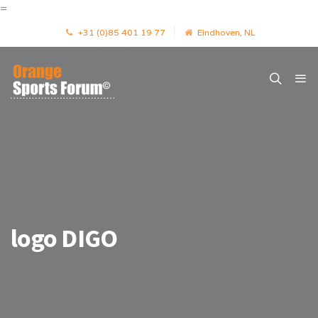
=
+31 (0)85 401 19 77
Eindhoven, NL
logo DIGO