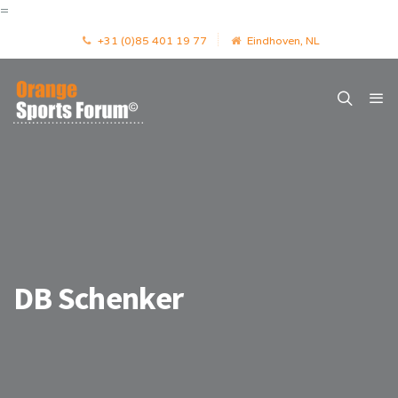
=
+31 (0)85 401 19 77
Eindhoven, NL
DB Schenker