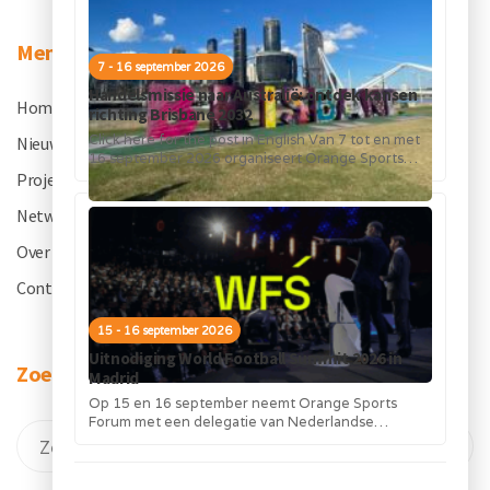
Menu
7 - 16 september 2026
Handelsmissie naar Australië: ontdek kansen
Home
.
richting Brisbane 2032
Click here for the post in English Van 7 tot en met
Nieuws
.
16 september 2026 organiseert Orange Sports
Forum in...
Projecten
.
Netwerk
.
Over OSF
.
Contact
.
15 - 16 september 2026
Uitnodiging World Football Summit 2026 in
Zoeken
Madrid
Op 15 en 16 september neemt Orange Sports
Forum met een delegatie van Nederlandse
bedrijven deel aan de World Football...