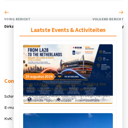
VORIG BERICHT
VOLGEND BERICHT
Dirkzwager
Dutch Cycling Embassy
Laatste Events & Activiteiten
25 augustus 2026
Contact
From LA28 to the Netherlands: Building the
Future of Sports, Cities and Venues
De Verenigde Staten staan aan het begin van een
Schimmelt 40, 5611 ZX Eindhoven
ongekende “Sports Decade”. Internationale
topsportevenementen en grote investeringen in
E-mail: info@orangesportsforum.com
stadions, infrastructuur...
KvK: 50334905