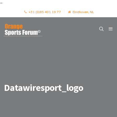
=
+31 (0)85 401 19 77
Eindhoven, NL
Datawiresport_logo