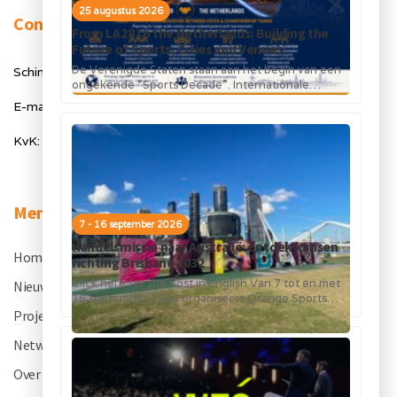
25 augustus 2026
Contact
From LA28 to the Netherlands: Building the
Future of Sports, Cities and Venues
De Verenigde Staten staan aan het begin van een
Schimmelt 40, 5611 ZX Eindhoven
ongekende “Sports Decade”. Internationale
topsportevenementen en grote investeringen in
E-mail: info@orangesportsforum.com
stadions, infrastructuur...
KvK: 50334905
Menu
7 - 16 september 2026
Handelsmissie naar Australië: ontdek kansen
Home
.
richting Brisbane 2032
Click here for the post in English Van 7 tot en met
Nieuws
.
16 september 2026 organiseert Orange Sports
Forum in...
Projecten
.
Netwerk
.
Over OSF
.