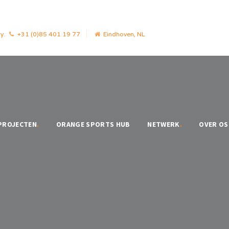
y.
+31 (0)85 401 19 77
Eindhoven, NL
PROJECTEN
.
ORANGE SPORTS HUB
NETWERK
.
OVER OS