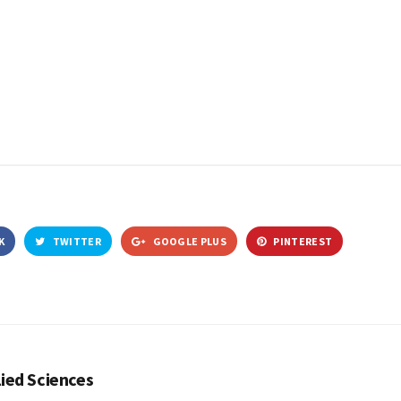
K
TWITTER
GOOGLE PLUS
PINTEREST
lied Sciences