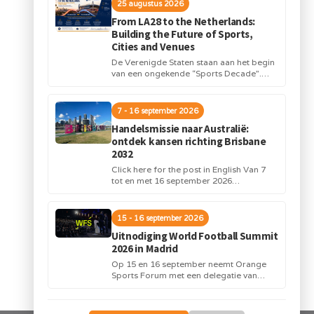
25 augustus 2026
From LA28 to the Netherlands:
Building the Future of Sports,
Cities and Venues
De Verenigde Staten staan aan het begin
van een ongekende “Sports Decade”.
Internationale topsportevenementen en
grote investeringen in stadions,
infrastructuur...
7 - 16 september 2026
Handelsmissie naar Australië:
ontdek kansen richting Brisbane
2032
Click here for the post in English Van 7
tot en met 16 september 2026
organiseert Orange Sports Forum in...
15 - 16 september 2026
Uitnodiging World Football Summit
2026 in Madrid
Op 15 en 16 september neemt Orange
Sports Forum met een delegatie van
Nederlandse bedrijven deel aan de
World Football...