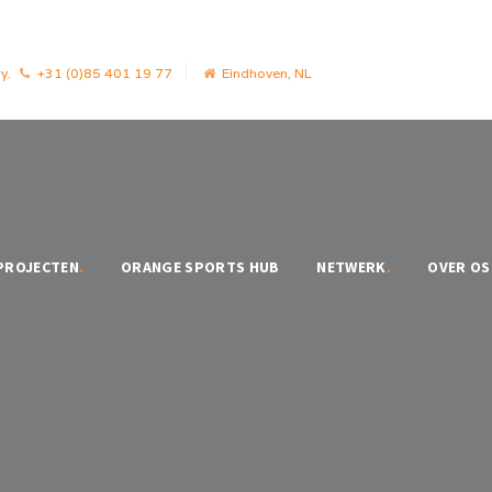
y.
+31 (0)85 401 19 77
Eindhoven, NL
PROJECTEN
.
ORANGE SPORTS HUB
NETWERK
.
OVER OS