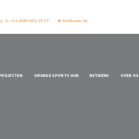
y.
+31 (0)85 401 19 77
Eindhoven, NL
PROJECTEN
.
ORANGE SPORTS HUB
NETWERK
.
OVER OS