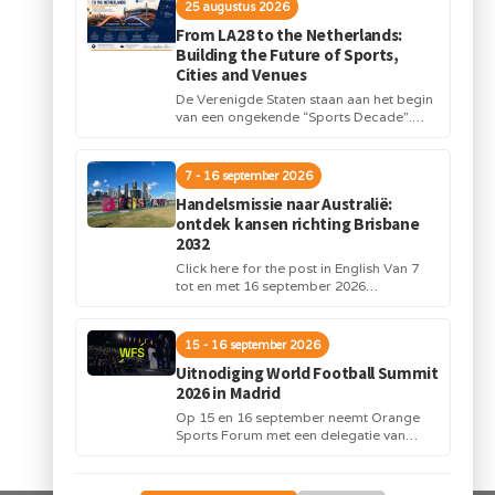
25 augustus 2026
From LA28 to the Netherlands:
Building the Future of Sports,
Cities and Venues
De Verenigde Staten staan aan het begin
van een ongekende “Sports Decade”.
Internationale topsportevenementen en
grote investeringen in stadions,
infrastructuur...
7 - 16 september 2026
Handelsmissie naar Australië:
ontdek kansen richting Brisbane
2032
Click here for the post in English Van 7
tot en met 16 september 2026
organiseert Orange Sports Forum in...
15 - 16 september 2026
Uitnodiging World Football Summit
2026 in Madrid
Op 15 en 16 september neemt Orange
Sports Forum met een delegatie van
Nederlandse bedrijven deel aan de
World Football...