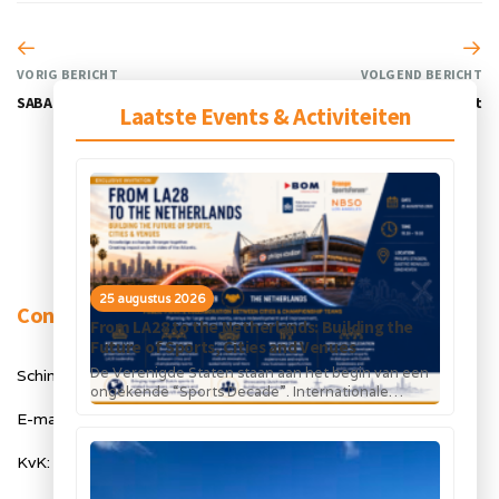
VORIG BERICHT
VOLGEND BERICHT
SABA Dinxperlo
Rotterdam Topsport
Laatste Events & Activiteiten
25 augustus 2026
Contact
From LA28 to the Netherlands: Building the
Future of Sports, Cities and Venues
De Verenigde Staten staan aan het begin van een
Schimmelt 40, 5611 ZX Eindhoven
ongekende “Sports Decade”. Internationale
topsportevenementen en grote investeringen in
E-mail: info@orangesportsforum.com
stadions, infrastructuur...
KvK: 50334905