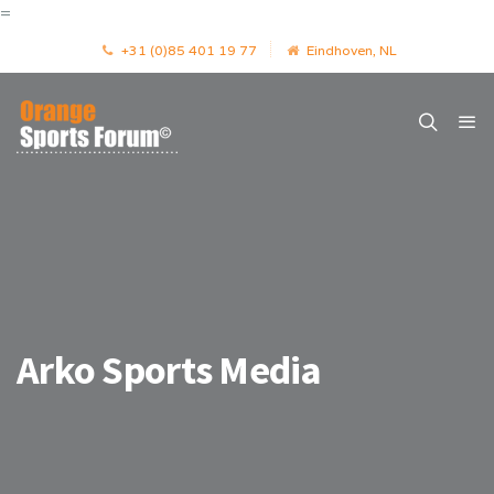
=
+31 (0)85 401 19 77
Eindhoven, NL
Arko Sports Media