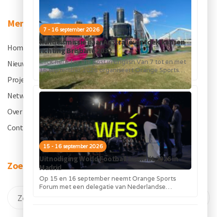
Menu
7 - 16 september 2026
Handelsmissie naar Australië: ontdek kansen
Home
.
richting Brisbane 2032
Click here for the post in English Van 7 tot en met
Nieuws
.
16 september 2026 organiseert Orange Sports
Forum in...
Projecten
.
Netwerk
.
Over OSF
.
Contact
.
15 - 16 september 2026
Uitnodiging World Football Summit 2026 in
Zoeken
Madrid
Op 15 en 16 september neemt Orange Sports
Forum met een delegatie van Nederlandse
bedrijven deel aan de World Football...