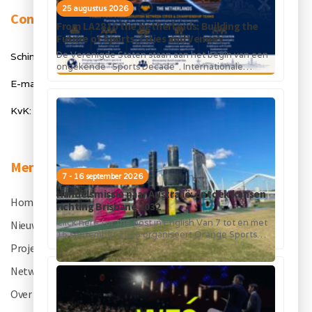
25 augustus 2026
Contact
From LA28 to the Netherlands: Building the
Future of Sports, Cities and Venues
De Verenigde Staten staan aan het begin van een
Schimmelt 40, 5611 ZX Eindhoven
ongekende “Sports Decade”. Internationale
topsportevenementen en grote investeringen in
E-mail: info@orangesportsforum.com
stadions, infrastructuur...
KvK: 50334905
Menu
7 - 16 september 2026
Handelsmissie naar Australië: ontdek kansen
Home
.
richting Brisbane 2032
Click here for the post in English Van 7 tot en met
Nieuws
.
16 september 2026 organiseert Orange Sports
Forum in...
Projecten
.
Netwerk
.
Over OSF
.