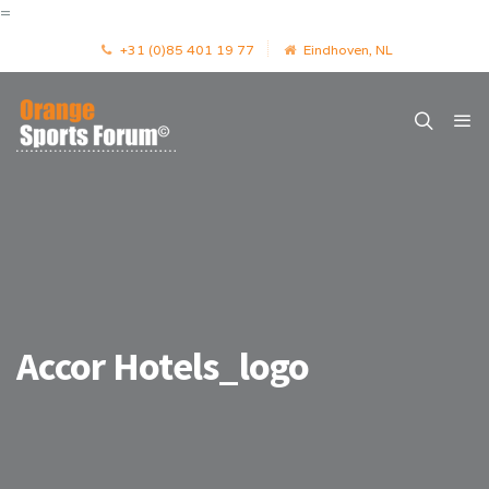
=
+31 (0)85 401 19 77
Eindhoven, NL
Accor Hotels_logo