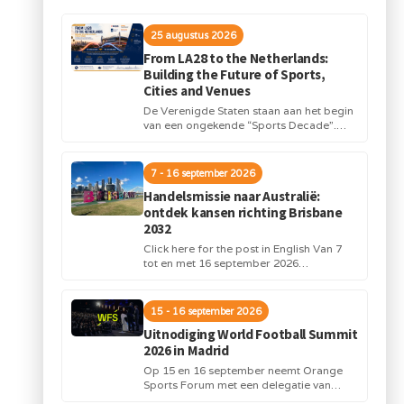
25 augustus 2026
From LA28 to the Netherlands:
Building the Future of Sports,
Cities and Venues
De Verenigde Staten staan aan het begin
van een ongekende “Sports Decade”.
Internationale topsportevenementen en
grote investeringen in stadions,
infrastructuur...
7 - 16 september 2026
Handelsmissie naar Australië:
ontdek kansen richting Brisbane
2032
Click here for the post in English Van 7
tot en met 16 september 2026
organiseert Orange Sports Forum in...
15 - 16 september 2026
Uitnodiging World Football Summit
2026 in Madrid
Op 15 en 16 september neemt Orange
Sports Forum met een delegatie van
Nederlandse bedrijven deel aan de