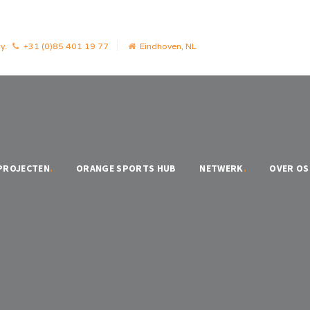
y.
+31 (0)85 401 19 77
Eindhoven, NL
PROJECTEN
.
ORANGE SPORTS HUB
NETWERK
.
OVER OS