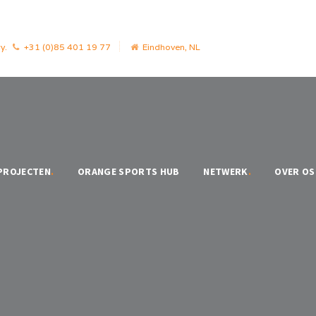
y.
+31 (0)85 401 19 77
Eindhoven, NL
PROJECTEN
.
ORANGE SPORTS HUB
NETWERK
.
OVER OS