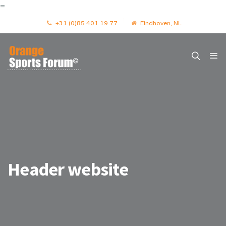
=
+31 (0)85 401 19 77
Eindhoven, NL
Header website