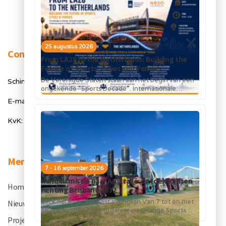
25 augustus 2026
Contact
From LA28 to the Netherlands: Building the
Future of Sports, Cities and Venues
De Verenigde Staten staan aan het begin van een
Schimmelt 40, 5611 ZX Eindhoven
ongekende “Sports Decade”. Internationale
topsportevenementen en grote investeringen in
E-mail: info@orangesportsforum.com
stadions, infrastructuur...
KvK: 50334905
Menu
7 - 16 september 2026
Handelsmissie naar Australië: ontdek kansen
Home
.
richting Brisbane 2032
Click here for the post in English Van 7 tot en met
Nieuws
.
16 september 2026 organiseert Orange Sports
Forum in...
Projecten
.