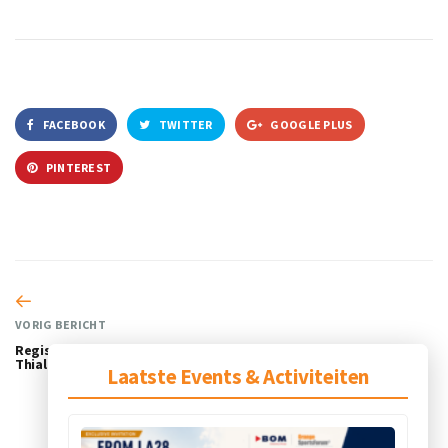
FACEBOOK
TWITTER
GOOGLE PLUS
PINTEREST
VORIG BERICHT
Registratie SportUp Boost @
Thialf is geopend!
Laatste Events & Activiteiten